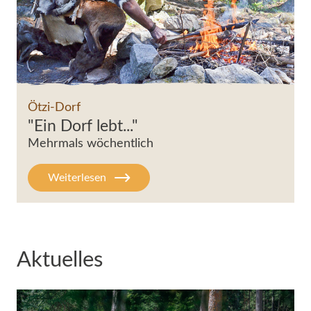
Bilder & Impressionen
Ne
Service & Info
Pa
News & Veranstaltungen
Ötzi-Dorf
"Ein Dorf lebt..."
Mehrmals wöchentlich
Weiterlesen
Aktuelles