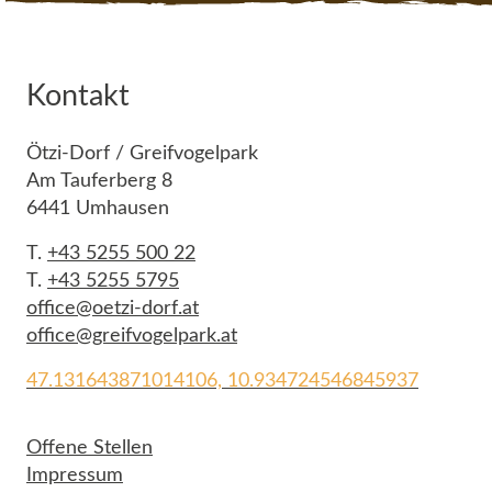
Kontakt
Ötzi-Dorf / Greifvogelpark
Am Tauferberg 8
6441 Umhausen
T.
+43 5255 500 22
T.
+43 5255 5795
office@oetzi-dorf.at
office@greifvogelpark.at
47.131643871014106, 10.934724546845937
Offene Stellen
Impressum