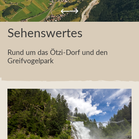
Bilder & Impressionen
Ne
Service & Info
Pa
News & Veranstaltungen
Sehenswertes
Rund um das Ötzi-Dorf und den
Greifvogelpark