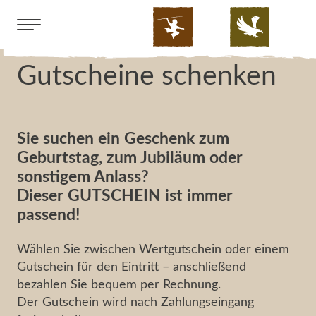
Gutscheine schenken
Deutsch
English
Home
Sie suchen ein Geschenk zum
Ge
Vo
Üb
Sc
Se
Bar
Soc
Ötzi-Dorf
Geburtstag, zum Jubiläum oder
sonstigem Anlass?
Ti
Ar
Wi
Ku
Ei
Bu
Greifvogelpark
Dieser GUTSCHEIN ist immer
La
Ti
Fa
Do
passend!
Auffangstation
Ko
Wi
Sc
An
Programme & Kurse
Wählen Sie zwischen Wertgutschein oder einem
Gutschein für den Eintritt – anschließend
1.
Fr
Üb
Pa
Umgebung & Region
bezahlen Sie bequem per Rechnung.
Der Gutschein wird nach Zahlungseingang
Gu